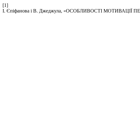
[1]
І. Єпіфанова і В. Джеджула, «ОСОБЛИВОСТІ МОТИВАЦІ