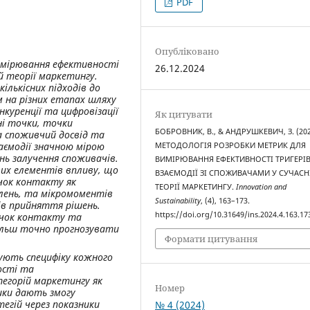
PDF
Опубліковано
имірювання ефективності
26.12.2024
й теорії маркетингу.
кількісних підходів до
м на різних етапах шляху
нкуренції та цифровізації
Як цитувати
ні точки, точки
БОБРОВНИК, В., & АНДРУШКЕВИЧ, З. (202
 споживчий досвід та
аємодії значною мірою
МЕТОДОЛОГІЯ РОЗРОБКИ МЕТРИК ДЛЯ
нь залучення споживачів.
ВИМІРЮВАННЯ ЕФЕКТИВНОСТІ ТРИГЕРІВ
вих елементів впливу, що
ВЗАЄМОДІЇ ЗІ СПОЖИВАЧАМИ У СУЧАСН
чок контакту як
ТЕОРІЇ МАРКЕТИНГУ.
Innovation and
лень, та мікромоментів
Sustainability
, (4), 163–173.
ів прийняття рішень.
https://doi.org/10.31649/ins.2024.4.163.17
очок контакту та
більш точно прогнозувати
Формати цитування
ують специфіку кожного
ості та
егорій маркетингу як
Номер
ики дають змогу
гій через показники
№ 4 (2024)