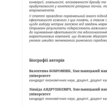
конверсії, лояльності, впізнаваності бренду т
прибутковості у контексті реперних точок, 
мікромоментів.
У статті проведено порівняльний аналіз підхо
ефективності кожного з цих понять, а також 
щодо вибору метрик залежно від завдань марк
Отримані результати підкреслюють важливіст
до оцінювання ефективності та вдосконалення
маркетингових кампаній, що дозволяє зберігати
умовах швидко змінюваного ринкового середов
Біографії авторів
Валентина БОБРОВНИК,
Хмельницький нац
університет
кандидат економічних наук, доцент, доцент к
Зінаїда АНДРУШКЕВИЧ,
Хмельницький на
університет
кандидат економічних наук, доцент, доцент к