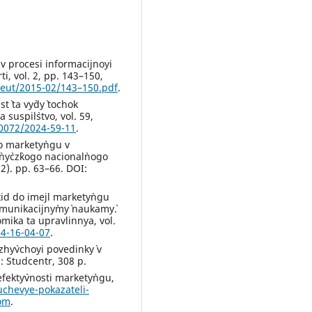
i v procesi informacijnoyi
i, vol. 2, pp. 143–150,
a/eut/2015-02/143–150.pdf
.
t` ta vy`dy` tochok
suspil`stvo, vol. 59,
-0072/2024-59-11
.
o markety`ngu v
ny`cz`kogo nacional`nogo
72). pp. 63–66. DOI:
dxid do imejl markety`ngu
munikacijny`my` naukamy`.
mika ta upravlinnya, vol.
24-16-04-07
.
hy`vchoyi povedinky` v
: Studcentr, 308 p.
efekty`vnosti markety`ngu,
uchevye-pokazateli-
com
.