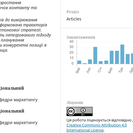
а зростання
точок контакту та
Розділ
Articles
дів до вимірювання
сформована траєкторія
етингової стратегії.
ь інтегрованого підходу
Завантаження
 планування
 конкурентні позиції в
ища.
іональний
афедри маркетингу
Ліцензія
ціональний
Ця робота ліцензується відповідно
афедри маркетингу
Creative Commons Attribution 4.0
International License
.