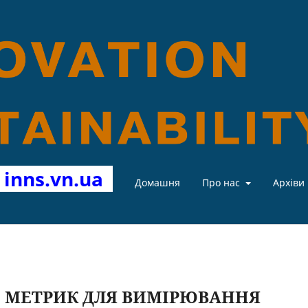
У
inns.vn.ua
Домашня
Про нас
Архіви
И МЕТРИК ДЛЯ ВИМІРЮВАННЯ