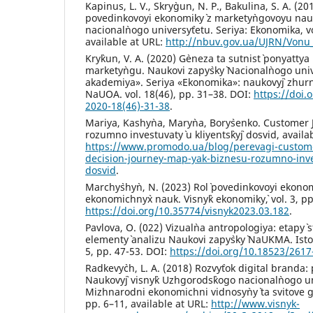
Kapinus, L. V., Skry`gun, N. P., Bakulina, S. A. (2
povedinkovoyi ekonomiky` z markety`ngovoyu nauk
nacional`nogo universy`tetu. Seriya: Ekonomika, vo
available at URL:
http://nbuv.gov.ua/UJRN/Vonu
Kry`kun, V. A. (2020) G`eneza ta sutnist` ponyattya
markety`ngu. Naukovi zapy`sky` Nacional`nogo univ
akademiya». Seriya «Ekonomika»: naukovy`j zhurna
NaUOA. vol. 18(46), pp. 31–38. DOI:
https://doi.
2020-18(46)-31-38
.
Mariya, Kashy`na, Mary`na, Bory`senko. Customer
rozumno investuvaty` u kliyents`ky`j dosvid, availa
https://www.promodo.ua/blog/perevagi-custom
decision-journey-map-yak-biznesu-rozumno-inves
dosvid
.
Marchy`shy`n, N. (2023) Rol` povedinkovoyi ekonomi
ekonomichny`x nauk. Visny`k ekonomiky`, vol. 3, p
https://doi.org/10.35774/visnyk2023.03.182
.
Pavlova, O. (022) Vizual`na antropologiya: etapy`
elementy` analizu Naukovi zapy`sky` NaUKMA. Istoriy
5, pp. 47-53. DOI:
https://doi.org/10.18523/2617
Radkevy`ch, L. A. (2018) Rozvy`tok digital branda: 
Naukovy`j visny`k Uzhgorods`kogo nacional`nogo un
Mizhnarodni ekonomichni vidnosy`ny` ta svitove g
pp. 6–11, available at URL:
http://www.visnyk-