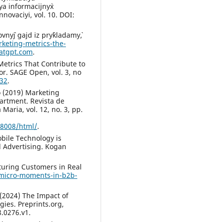
a informacijny`x
nnovaciyi, vol. 10. DOI:
ovny`j gajd iz pry`kladamy`,
rketing-metrics-the-
atgpt.com
.
etrics That Contribute to
or. SAGE Open, vol. 3, no
332
.
go (2019) Marketing
artment. Revista de
aria, vol. 12, no. 3, pp.
28008/html/
.
bile Technology is
 Advertising. Kogan
turing Customers in Real
/micro-moments-in-b2b-
 (2024) The Impact of
egies. Preprints.org,
.0276.v1.