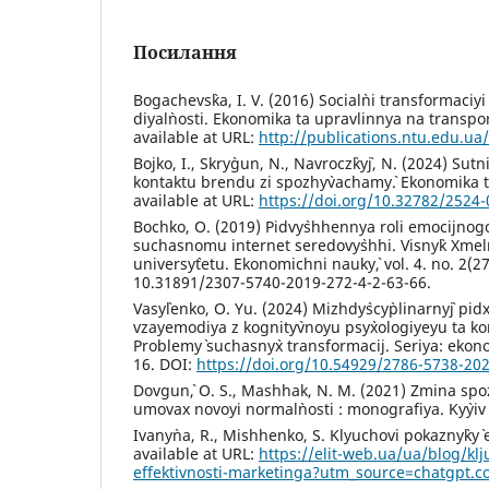
Посилання
Bogachevs`ka, I. V. (2016) Social`ni transformaciy
diyal`nosti. Ekonomika ta upravlinnya na transport
available at URL:
http://publications.ntu.edu.u
Bojko, I., Skry`gun, N., Navrocz`ky`j, N. (2024) Sutnis
kontaktu brendu zi spozhy`vachamy`. Ekonomika ta 
available at URL:
https://doi.org/10.32782/2524
Bochko, O. (2019) Pidvy`shhennya roli emocijnog
suchasnomu internet seredovy`shhi. Visny`k Xmel`
universy`tetu. Ekonomichni nauky`, vol. 4. no. 2(2
10.31891/2307-5740-2019-272-4-2-63-66.
Vasy`lenko, O. Yu. (2024) Mizhdy`scy`plinarny`j pi
vzayemodiya z kognity`vnoyu psy`xologiyeyu ta ko
Problemy` suchasny`x transformacij. Seriya: ekono
16. DOI:
https://doi.org/10.54929/2786-5738-20
Dovgun`, O. S., Mashhak, N. M. (2021) Zmina spoz
umovax novoyi normal`nosti : monografiya. Ky`yiv 
Ivany`na, R., Mishhenko, S. Klyuchovi pokazny`ky` 
available at URL:
https://elit-web.ua/ua/blog/klj
effektivnosti-marketinga?utm_source=chatgpt.