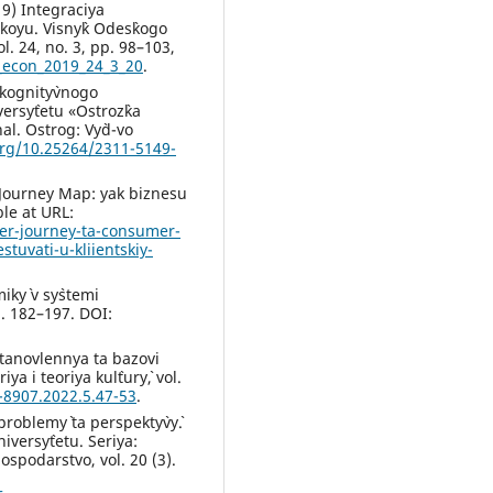
019) Integraciya
oyu. Visny`k Odes`kogo
l. 24, no. 3, pp. 98–103,
_econ_2019_24_3_20
.
 kognity`vnogo
ersy`tetu «Ostroz`ka
l. Ostrog: Vy`d-vo
org/10.25264/2311-5149-
 Journey Map: yak biznesu
ble at URL:
er-journey-ta-consumer-
tuvati-u-kliientskiy-
ky` v sy`stemi
p. 182–197. DOI:
 stanovlennya ta bazovi
a i teoriya kul`tury`, vol.
-8907.2022.5.47-53
.
problemy` ta perspekty`vy`.
iversy`tetu. Seriya:
ospodarstvo, vol. 20 (3).