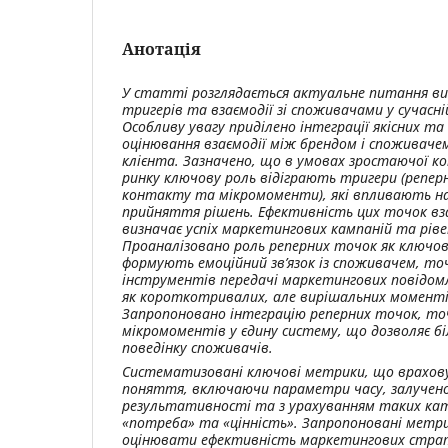
Анотація
У статті розглядається актуальне питання в
тригерів та взаємодії зі споживачами у сучасні
Особливу увагу приділено інтеграції якісних та 
оцінювання взаємодії між брендом і споживаче
клієнта. Зазначено, що в умовах зростаючої ко
ринку ключову роль відіграють тригери (репер
контакту та мікромоменти), які впливають на
прийняття рішень. Ефективність цих точок вз
визначає успіх маркетингових кампаній та ріве
Проаналізовано роль реперних точок як ключо
формують емоційний зв’язок із споживачем, то
інструментів передачі маркетингових повідом
як короткотривалих, але вирішальних момент
Запропоновано інтеграцію реперних точок, т
мікромоментів у єдину систему, що дозволяє 
поведінку споживачів.
Систематизовані ключові метрики, що врахов
поняття, включаючи параметри часу, залучен
результативності та з урахуванням таких кат
«потреба» та «цінність». Запропоновані метр
оцінювати ефективність маркетингових страте