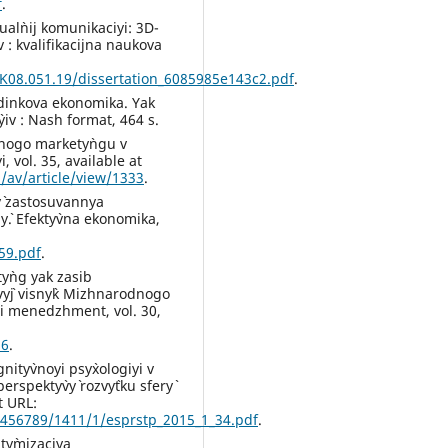
f
.
ual`nij komunikaciyi: 3D-
 : kvalifikacijna naukova
K08.051.19/dissertation_6085985e143c2.pdf
.
edinkova ekonomika. Yak
yiv : Nash format, 464 s.
ijnogo markety`ngu v
 vol. 35, available at
/av/article/view/1333
.
y` zastosuvannya
y`. Efekty`vna ekonomika,
59.pdf
.
ty`ng yak zasib
vy`j visny`k Mizhnarodnogo
 i menedzhment, vol. 30,
16
.
nity`vnoyi psy`xologiyi v
rspekty`vy` rozvy`tku sfery`
t URL:
23456789/1411/1/esprstp_2015_1_34.pdf
.
ty`mizaciya