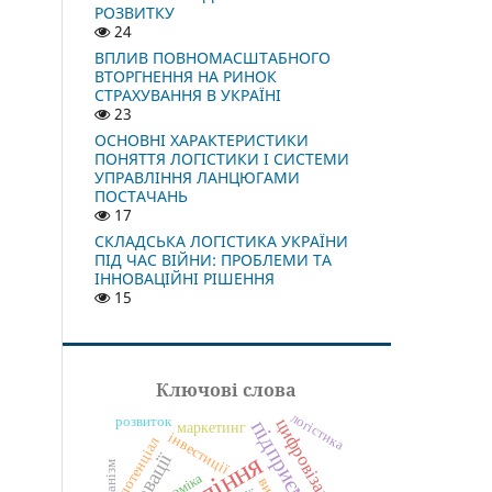
РОЗВИТКУ
24
ВПЛИВ ПОВНОМАСШТАБНОГО
ВТОРГНЕННЯ НА РИНОК
СТРАХУВАННЯ В УКРАЇНІ
23
ОСНОВНІ ХАРАКТЕРИСТИКИ
ПОНЯТТЯ ЛОГІСТИКИ І СИСТЕМИ
УПРАВЛІННЯ ЛАНЦЮГАМИ
ПОСТАЧАНЬ
17
СКЛАДСЬКА ЛОГІСТИКА УКРАЇНИ
ПІД ЧАС ВІЙНИ: ПРОБЛЕМИ ТА
ІННОВАЦІЙНІ РІШЕННЯ
15
Ключові слова
логістика
розвиток
цифровізація
підприємство
маркетинг
інвестиції
потенціал
інновації
механізм