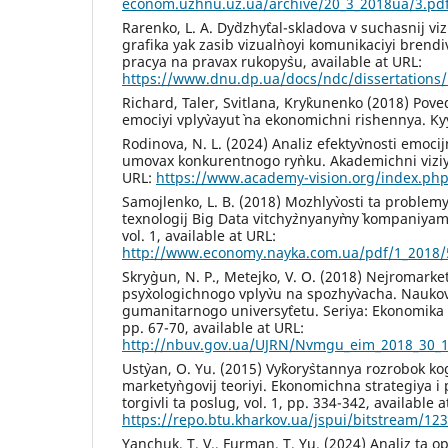
econom.uzhnu.uz.ua/archive/20_3_2018ua/3.pd
Rarenko, L. A. Dy`dzhy`tal-skladova v suchasnij viz
grafika yak zasib vizual`noyi komunikaciyi brendiv
pracya na pravax rukopy`su, available at URL:
https://www.dnu.dp.ua/docs/ndc/dissertations/
Richard, Taler, Svitlana, Kry`kunenko (2018) Pov
emociyi vply`vayut` na ekonomichni rishennya. Ky`
Rodinova, N. L. (2024) Analiz efekty`vnosti emoc
umovax konkurentnogo ry`nku. Akademichni viziyi,
URL:
https://www.academy-vision.org/index.php
Samojlenko, L. B. (2018) Mozhly`vosti ta problem
texnologij Big Data vitchy`znyany`my` kompaniyam
vol. 1, available at URL:
http://www.economy.nayka.com.ua/pdf/1_2018/
Skry`gun, N. P., Metejko, V. O. (2018) Nejromarke
psy`xologichnogo vply`vu na spozhy`vacha. Nauko
gumanitarnogo universy`tetu. Seriya: Ekonomika
pp. 67-70, available at URL:
http://nbuv.gov.ua/UJRN/Nvmgu_eim_2018_30_
Ust`yan, O. Yu. (2015) Vy`kory`stannya rozrobok kog
markety`ngovij teoriyi. Ekonomichna strategiya i pe
torgivli ta poslug, vol. 1, pp. 334-342, available a
https://repo.btu.kharkov.ua/jspui/bitstream/1
Yanchuk, T. V., Furman, T. Yu. (2024) Analiz ta op