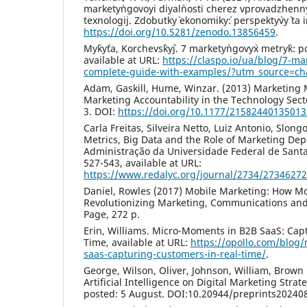
markety`ngovoyi diyal`nosti cherez vprovadzhenny
texnologij. Zdobutky` ekonomiky`: perspekty`vy` ta i
https://doi.org/10.5281/zenodo.13856459
.
My`ky`ta, Korchevs`ky`j. 7 markety`ngovy`x metry`k: p
available at URL:
https://claspo.io/ua/blog/7-ma
complete-guide-with-examples/?utm_source=ch
Adam, Gaskill, Hume, Winzar. (2013) Marketing M
Marketing Accountability in the Technology Sect
3. DOI:
https://doi.org/10.1177/2158244013501
Carla Freitas, Silveira Netto, Luiz Antonio, Slon
Metrics, Big Data and the Role of Marketing Dep
Administração da Universidade Federal de Santa M
527-543, available at URL:
https://www.redalyc.org/journal/2734/2734627
Daniel, Rowles (2017) Mobile Marketing: How Mo
Revolutionizing Marketing, Communications and
Page, 272 p.
Erin, Williams. Micro-Moments in B2B SaaS: Cap
Time, available at URL:
https://opollo.com/blog
saas-capturing-customers-in-real-time/
.
George, Wilson, Oliver, Johnson, William, Brown
Artificial Intelligence on Digital Marketing Strat
posted: 5 August. DOI:10.20944/preprints202408