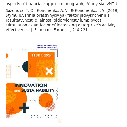
aspects of financial support: monograph]. Vinnytsia: VNTU.
Sazonova, T. O., Kononenko, A. V., & Kononenko, I. V. (2018).
Stymuliuvannia pratsivnykiv yak faktor pidvyshchennia
rezultatyvnosti diialnosti pidpryiemstv [Employees
stimulation as an factor of increasing enterprise’s activity
effectiveness]. Economic Forum, 1, 214-221