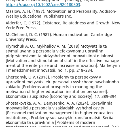
https://doi.org/10.1002/cne.920180503
.
Maslow, A. H. (1987). Motivation and Personality. Addison-
Wesley Educational Publishers Inc.
Alderfer, C. (1972). Existence, Relatedness and Growth. New
York: Free Press.
McClelland, D. C. (1987). Human motivation. Cambridge
University Press.
Klymchuk A. O., Mykhailov A. M. (2018) Motyvatsiia ta
stymuliuvannia personalu v efektyvnomu upravlinni
pidpryiemstvom ta pidvyshchenni innovatsiinoi diialnosti
[Motivation and stimulation of staff in the effective manage-
ment of the enterprise and increase innovation]. Marketynh
i menedzhment innovatsii, no. 1, pp. 218–234.
Cherednyk, O.V. (2018). Problemy ta perspektyvy v
upravlinni motyvatsiieiu personalu vyshchoho navchalnoho
zakladu [Problems and prospects in managing the
motivation of higher education institution personnel].
Ekonomika i suspilstvo [Economy and Society], 17, 389-394.
Shostakovska, A. V., Denysenko, A. A. (2024). Upravlinnia
motyvatsiieiu personalu v zakladakh vyshchoi osvity
[Personnel motivation management in higher education
institutions]. Problemy suchasnykh transformatsii. Seriia:
ekonomika ta upravlinnia [Problems of modern