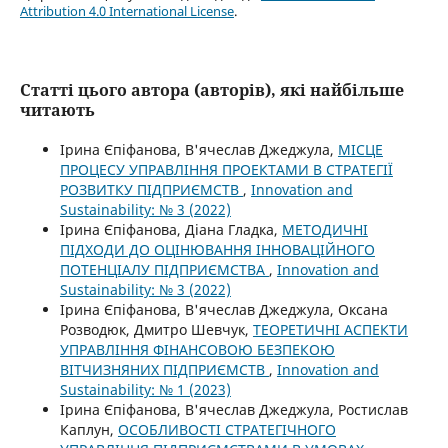
Attribution 4.0 International License
.
Статті цього автора (авторів), які найбільше
читають
Ірина Єпіфанова, В'ячеслав Джеджула,
МІСЦЕ
ПРОЦЕСУ УПРАВЛІННЯ ПРОЕКТАМИ В СТРАТЕГІЇ
РОЗВИТКУ ПІДПРИЄМСТВ
,
Innovation and
Sustainability: № 3 (2022)
Ірина Єпіфанова, Діана Гладка,
МЕТОДИЧНІ
ПІДХОДИ ДО ОЦІНЮВАННЯ ІННОВАЦІЙНОГО
ПОТЕНЦІАЛУ ПІДПРИЄМСТВА
,
Innovation and
Sustainability: № 3 (2022)
Ірина Єпіфанова, В'ячеслав Джеджула, Оксана
Розводюк, Дмитро Шевчук,
ТЕОРЕТИЧНІ АСПЕКТИ
УПРАВЛІННЯ ФІНАНСОВОЮ БЕЗПЕКОЮ
ВІТЧИЗНЯНИХ ПІДПРИЄМСТВ
,
Innovation and
Sustainability: № 1 (2023)
Ірина Єпіфанова, В'ячеслав Джеджула, Ростислав
Каплун,
ОСОБЛИВОСТІ СТРАТЕГІЧНОГО