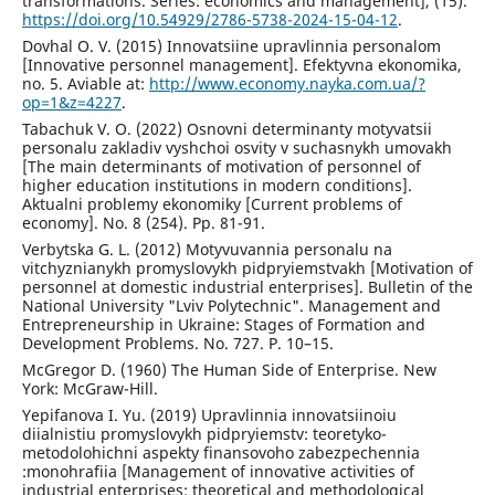
transformations. Series: economics and management], (15).
https://doi.org/10.54929/2786-5738-2024-15-04-12
.
Dovhal O. V. (2015) Innovatsiine upravlinnia personalom
[Innovative personnel management]. Efektyvna ekonomika,
no. 5. Aviable at:
http://www.economy.nayka.com.ua/?
op=1&z=4227
.
Tabachuk V. O. (2022) Osnovni determinanty motyvatsii
personalu zakladiv vyshchoi osvity v suchasnykh umovakh
[The main determinants of motivation of personnel of
higher education institutions in modern conditions].
Aktualni problemy ekonomiky [Current problems of
economy]. No. 8 (254). Pp. 81-91.
Verbytska G. L. (2012) Motyvuvannia personalu na
vitchyznianykh promyslovykh pidpryiemstvakh [Motivation of
personnel at domestic industrial enterprises]. Bulletin of the
National University "Lviv Polytechnic". Management and
Entrepreneurship in Ukraine: Stages of Formation and
Development Problems. No. 727. P. 10–15.
McGregor D. (1960) The Human Side of Enterprise. New
York: McGraw-Hill.
Yepifanova I. Yu. (2019) Upravlinnia innovatsiinoiu
diialnistiu promyslovykh pidpryiemstv: teoretyko-
metodolohichni aspekty finansovoho zabezpechennia
:monohrafiia [Management of innovative activities of
industrial enterprises: theoretical and methodological