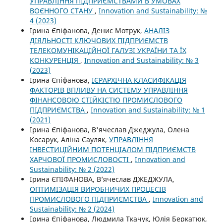
УПРАВЛІННЯ ПІДПРИЄМСТВАМИ В УМОВАХ
ВОЄННОГО СТАНУ
,
Innovation and Sustainability: №
4 (2023)
Ірина Єпіфанова, Денис Мотрук,
АНАЛІЗ
ДІЯЛЬНОСТІ КЛЮЧОВИХ ПІДПРИЄМСТВ
ТЕЛЕКОМУНІКАЦІЙНОЇ ГАЛУЗІ УКРАЇНИ ТА ЇХ
КОНКУРЕНЦІЯ
,
Innovation and Sustainability: № 3
(2023)
Ірина Єпіфанова,
ІЄРАРХІЧНА КЛАСИФІКАЦІЯ
ФАКТОРІВ ВПЛИВУ НА СИСТЕМУ УПРАВЛІННЯ
ФІНАНСОВОЮ СТІЙКІСТЮ ПРОМИСЛОВОГО
ПІДПРИЄМСТВА
,
Innovation and Sustainability: № 1
(2021)
Ірина Єпіфанова, В'ячеслав Джеджула, Олена
Косарук, Аліна Сауляк,
УПРАВЛІННЯ
ІНВЕСТИЦІЙНИМ ПОТЕНЦІАЛОМ ПІДПРИЄМСТВ
ХАРЧОВОЇ ПРОМИСЛОВОСТІ
,
Innovation and
Sustainability: № 2 (2022)
Ірина ЄПІФАНОВА, В’ячеслав ДЖЕДЖУЛА,
ОПТИМІЗАЦІЯ ВИРОБНИЧИХ ПРОЦЕСІВ
ПРОМИСЛОВОГО ПІДПРИЄМСТВА
,
Innovation and
Sustainability: № 2 (2024)
Ірина Єпіфанова, Людмила Ткачук, Юлія Беркатюк,