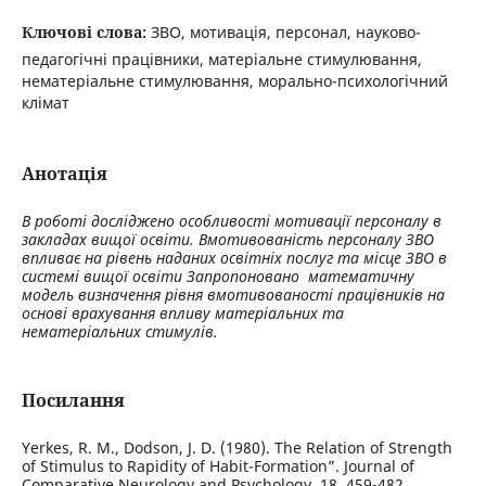
Ключові слова:
ЗВО, мотивація, персонал, науково-
педагогічні працівники, матеріальне стимулювання,
нематеріальне стимулювання, морально-психологічний
клімат
Анотація
В роботі досліджено особливості мотивації персоналу в
закладах вищої освіти. Вмотивованість персоналу ЗВО
впливає на рівень наданих освітніх послуг та місце ЗВО в
системі вищої освіти Запропоновано математичну
модель визначення рівня вмотивованості працівників на
основі врахування впливу матеріальних та
нематеріальних стимулів.
Посилання
Yerkes, R. M., Dodson, J. D. (1980). The Relation of Strength
of Stimulus to Rapidity of Habit-Formation”. Journal of
Comparative Neurology and Psychology, 18, 459-482.