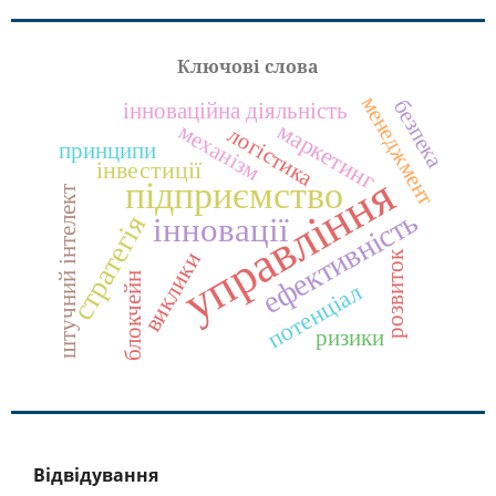
Ключові слова
менеджмент
безпека
інноваційна діяльність
маркетинг
механізм
логістика
принципи
інвестиції
управління
підприємство
штучний інтелект
ефективність
стратегія
інновації
виклики
розвиток
блокчейн
потенціал
ризики
Відвідування