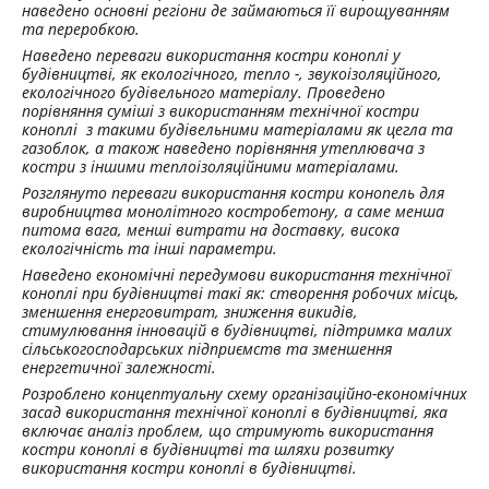
наведено основні регіони де займаються її вирощуванням
та переробкою.
Наведено переваги використання костри коноплі у
будівництві, як екологічного, тепло -, звукоізоляційного,
екологічного будівельного матеріалу. Проведено
порівняння суміші з використанням технічної костри
коноплі з такими будівельними матеріалами як цегла та
газоблок, а також наведено порівняння утеплювача з
костри з іншими теплоізоляційними матеріалами.
Розглянуто переваги використання костри конопель для
виробництва монолітного костробетону, а саме менша
питома вага, менші витрати на доставку, висока
екологічність та інші параметри.
Наведено економічні передумови використання технічної
коноплі при будівництві такі як: створення робочих місць,
зменшення енерговитрат, зниження викидів,
стимулювання інновацій в будівництві, підтримка малих
сільськогосподарських підприємств та зменшення
енергетичної залежності.
Розроблено концептуальну схему організаційно-економічних
засад використання технічної коноплі в будівництві, яка
включає аналіз проблем, що стримують використання
костри коноплі в будівництві та шляхи розвитку
використання костри коноплі в будівництві.