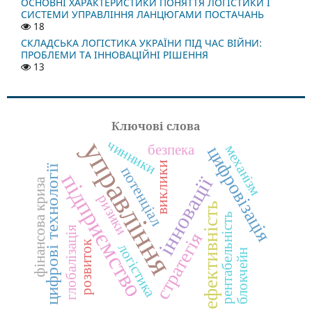
ОСНОВНІ ХАРАКТЕРИСТИКИ ПОНЯТТЯ ЛОГІСТИКИ І
СИСТЕМИ УПРАВЛІННЯ ЛАНЦЮГАМИ ПОСТАЧАНЬ
18
СКЛАДСЬКА ЛОГІСТИКА УКРАЇНИ ПІД ЧАС ВІЙНИ:
ПРОБЛЕМИ ТА ІННОВАЦІЙНІ РІШЕННЯ
13
Ключові слова
управління
чинники
безпека
механізм
цифровізація
виклики
цифрові технології
потенціал
підприємство
інновації
фінансова криза
ризики
ефективність
рентабельність
глобалізація
стратегія
розвиток
логістика
блокчейн