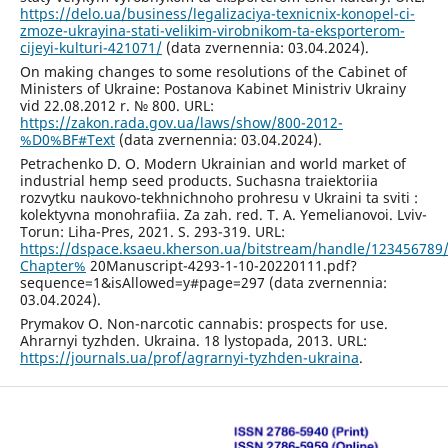
https://delo.ua/business/legalizaciya-texnicnix-konopel-ci-
zmoze-ukrayina-stati-velikim-virobnikom-ta-eksporterom-
cijeyi-kulturi-421071/
(data zvernennia: 03.04.2024).
On making changes to some resolutions of the Cabinet of
Ministers of Ukraine: Postanova Kabinet Ministriv Ukrainy
vid 22.08.2012 r. № 800. URL:
https://zakon.rada.gov.ua/laws/show/800-2012-
%D0%BF#Text
(data zvernennia: 03.04.2024).
Petrachenko D. O. Modern Ukrainian and world market of
industrial hemp seed products. Suchasna traiektoriia
rozvytku naukovo-tekhnichnoho prohresu v Ukraini ta sviti :
kolektyvna monohrafiia. Za zah. red. T. A. Yemelianovoi. Lviv-
Torun: Liha-Pres, 2021. S. 293-319. URL:
https://dspace.ksaeu.kherson.ua/bitstream/handle/123456789
Chapter%
20Manuscript-4293-1-10-20220111.pdf?
sequence=1&isAllowed=y#page=297 (data zvernennia:
03.04.2024).
Prymakov O. Non-narcotic cannabis: prospects for use.
Ahrarnyi tyzhden. Ukraina. 18 lystopada, 2013. URL:
https://journals.ua/prof/agrarnyi-tyzhden-ukraina
.