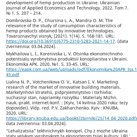
development of hemp production in Ukraine. Ukrainian
Journal of Applied Economics and Technology. 2022. Tom 7.
№ 1. S. 207 – 214.
Dombrovska O. P., Chursina L. A., Mandra O. M. The
relevance of the study of consumption characteristics of
hemp products obtained by innovative technologies.
Tovaroznavchyi visnyk, (2021). 1(14). S. 168-181. URL:
https://doi.org/10.36910/6775-2310-5283-2021-14-17
. (data
zvernennia: 03.04.2024).
Mykhailova L. I., Korenivska L. V. Otsinka ekonomichnoho
potentsialu vyrobnytstva produktsii konopliarstva v Ukraini.
Ekonomika APK. 2020. №1. S. 33-45. URL:
https://eapk.com.ua/web/uploads/pdf/Ekonomika%20APK_Iss.1
45.pdf
Lialina N. P., Votchenikova O. V., Katsan I. V. Marketing
research of the market of innovative building materials.
Marketynhovi stratehii, pidpryiemnytstvo i torhivlia:
suchasnyi stan, napriamky rozvytku : Materialy Mizhn.
nauk.-prakt. internet-konf. : (Kyiv, 14 kvitnia 2020 roku: tezy
dopovidei). Vidp. red. P.V. Zakharchenko. Kyiv : KNUBA,
2020. URL:
https://library.knuba.edu.ua/books/zbirniki/25/14_04_2020.pd
data zvernennia: 03.04.2024).
"Lehalizatsiia" tekhnichnykh konopel. Chy z mozhe Ukraina
staty velykym vyrobnykom ta eksporterom tsiiei kultury. URL: